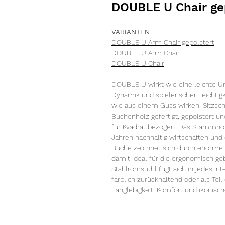
DOUBLE U Chair ge
VARIANTEN
DOUBLE U Arm Chair gepolstert
DOUBLE U Arm Chair
DOUBLE U Chair
DOUBLE U wirkt wie eine leichte Um
Dynamik und spielerischer Leichti
wie aus einem Guss wirken. Sitzs
Buchenholz gefertigt, gepolstert 
für Kvadrat bezogen. Das Stammholz
Jahren nachhaltig wirtschaften und e
Buche zeichnet sich durch enorme Zu
damit ideal für die ergonomisch g
Stahlrohrstuhl fügt sich in jedes Int
farblich zurückhaltend oder als Te
Langlebigkeit, Komfort und ikonisc