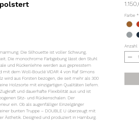
polstert
1.150
Farbe
*
Anzahl
armung. Die Silhouette ist voller Schwung,
gkeit. Die monochrome Farbgebung lässt den Stuhl
chale und Rückenlehne werden aus gepresstem
und mit dem Woll-Bouclé VIDAR 4 von Raf Simons
 wird aus Forsten bezogen, die seit mehr als 300
ine Holzsorte mit einzigartigen Qualitäten liefern.
gkraft und dauerhafte Flexibilität aus und ist
ebogenen Sitz- und Rückenschalen. Der
erieur ein. Ob als augenfälliger Einzelgänger
il einer bunten Truppe – DOUBLE U überzeugt mit
her Ästhetik. Designed und produziert in Hamburg.