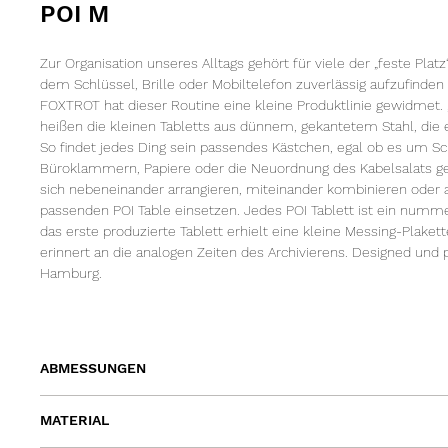
POI M
Zur Organisation unseres Alltags gehört für viele der „feste Platz
dem Schlüssel, Brille oder Mobiltelefon zuverlässig aufzufinden
FOXTROT hat dieser Routine eine kleine Produktlinie gewidmet. „
heißen die kleinen Tabletts aus dünnem, gekantetem Stahl, die e
So findet jedes Ding sein passendes Kästchen, egal ob es um S
Büroklammern, Papiere oder die Neuordnung des Kabelsalats ge
sich nebeneinander arrangieren, miteinander kombinieren oder a
passenden POI Table einsetzen. Jedes POI Tablett ist ein numme
das erste produzierte Tablett erhielt eine kleine Messing-Plaket
erinnert an die analogen Zeiten des Archivierens. Designed und p
Hamburg.
ABMESSUNGEN
Länge 23cm | Breite 11,5cm | Höhe 3cm
MATERIAL