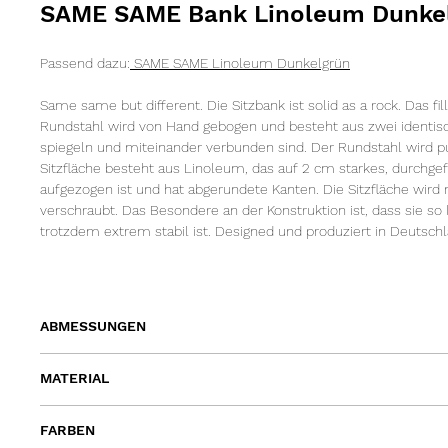
SAME SAME Bank Linoleum Dunke
Passend dazu:
SAME SAME Linoleum D
unkelgrün
Same same but different. Die Sitzbank ist solid as a rock. Das fil
Rundstahl wird von Hand gebogen und besteht aus zwei identisch
spiegeln und miteinander verbunden sind. Der Rundstahl wird pu
Sitzfläche besteht aus Linoleum, das auf 2 cm starkes, durchg
aufgezogen ist und hat abgerundete Kanten. Die Sitzfläche wird
verschraubt. Das Besondere an der Konstruktion ist, dass sie so 
trotzdem extrem stabil ist. Designed und produziert in Deutschl
ABMESSUNGEN
Wir empfehlen, die SAME SAME Sitzbank 30 cm kürzer als den T
MATERIAL
auf beiden Seiten jeweils 15 cm Abstand zum Tischende bleibt.
Platte: Linoleum auf MDF
Länge 150cm | Tiefe 40cm | Höhe 46cm
FARBEN
Gestell: Stahl pulverbeschichtet
Länge 170cm | Tiefe 40cm | Höhe 46cm