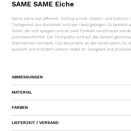
SAME SAME Eiche
Same same but different. Solid as a rock. Arbeits- und Esstisch. 
Tischgestell aus Rundstahl wird per Hand gebogen. Es besteht a
Teilen, die sich spiegeln und an zwei Punkten verschraubt werd
pulverbeschichtet. Die Tischplatte wird auf das Gestell geschra
Stahlrahmen verstärkt. Das Besondere an der Konstruktion ist, da
aussieht und trotzdem extrem stabil ist. Designed und produzie
ABMESSUNGEN
Länge 160cm | Breite 80cm | Höhe 74cm
MATERIAL
Länge 180cm | Breite 80cm | Höhe 74cm
Länge 180cm | Breite 90cm | Höhe 74cm
Tischplatte: Eiche geölt
Länge 200cm | Breite 90cm | Höhe 74cm
FARBEN
Gestell: Stahl pulverbeschichtet
Länge 220cm | Breite 90cm | Höhe 74cm
Gestell: Blutorange, Rosa, Gelb, Weißgrau, Salbei, Dunkelgrün, 
Länge 220cm | Breite 100cm | Höhe 74cm
LIEFERZEIT / VERSAND
Länge 240cm | Breite 90cm | Höhe 74cm
Länge 240cm | Breite 100cm | Höhe 74cm